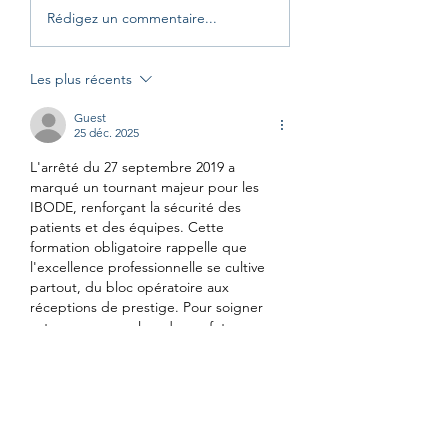
PM - Dépistage - la
RP – Cancer d'un
Rédigez un commentaire...
contribution des rayons X
travailleur en cardio
au risque de cancer reste
associé aux conditio
Les plus récents
faible
travail
Guest
25 déc. 2025
L'arrêté du 27 septembre 2019 a 
marqué un tournant majeur pour les 
IBODE, renforçant la sécurité des 
patients et des équipes. Cette 
formation obligatoire rappelle que 
l'excellence professionnelle se cultive 
partout, du bloc opératoire aux 
réceptions de prestige. Pour soigner 
votre apparence lors de vos futures 
sorties de gala, n'hésitez pas à 
découvrir 
ce catalogue
 qui propose des tenues 
adaptées aux grandes occasions. La 
maîtrise des rayonnements ionisants au 
bloc opératoire demande une expertise 
constante. Les principes ALARA (As 